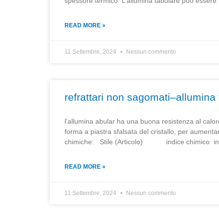
spessore termico. L’allumina tabulare può essere u
READ MORE »
11 Settembre, 2024
Nessun commento
refrattari non sagomati–allumina
l’allumina abular ha una buona resistenza al calo
forma a piastra sfalsata del cristallo, per aumenta
chimiche: Stile (Articolo) indice chimico indi
READ MORE »
11 Settembre, 2024
Nessun commento