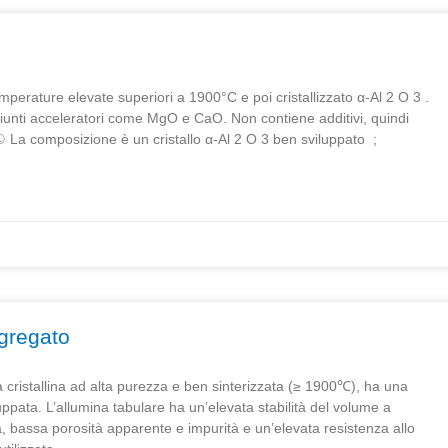
mperature elevate superiori a 1900°C e poi cristallizzato α-Al 2 O 3 .
iunti acceleratori come MgO e CaO. Non contiene additivi, quindi
 ① La composizione è un cristallo α-Al 2 O 3 ben sviluppato ;
ggregato
a cristallina ad alta purezza e ben sinterizzata (≥ 1900℃), ha una
uppata. L’allumina tabulare ha un’elevata stabilità del volume a
 bassa porosità apparente e impurità e un’elevata resistenza allo