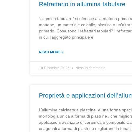
Refrattario in allumina tabulare
“allumina tabulare” si riferisce alla materia prima s
mattone, un materiale colabile, plastico o un’altr
primario. Cosa sono i refrattari tabulari? I refratta
in cui l’aggregato principale è
READ MORE »
10 Dicembre, 2025
Nessun commento
Proprietà e applicazioni dell’allu
L’allumina calcinata a piastrine è una forma specia
morfologia unica a forma di piastrine , che miglior
applicazioni avanzate di ceramica e compositi. Carat
esagonali a forma di piastrine migliorano la tenaci