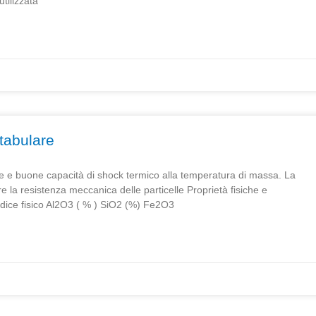
tilizzata
 tabulare
re e buone capacità di shock termico alla temperatura di massa. La
re la resistenza meccanica delle particelle Proprietà fisiche e
ce fisico Al2O3 ( % ) SiO2 (%) Fe2O3