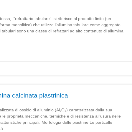
tessa, “refrattario tabulare” si riferisce al prodotto finito (un
a forma monolitica) che utilizza l’allumina tabulare come aggregato
ri tabulari sono una classe di refrattari ad alto contenuto di allumina
mina calcinata piastrinica
lizzata di ossido di alluminio (Al₂O₃) caratterizzata dalla sua
a le proprietà meccaniche, termiche e di resistenza all’usura nelle
teristiche principali: Morfologia delle piastrine Le particelle
tà