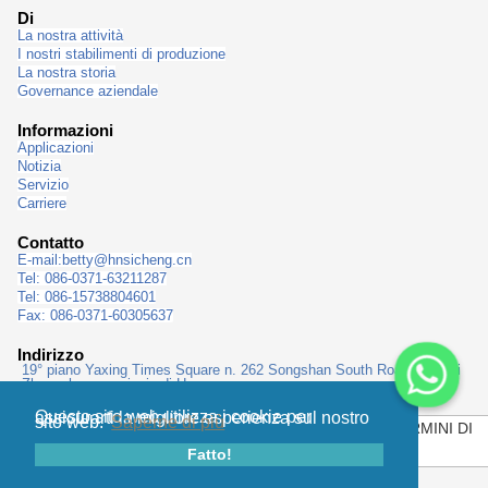
Di
La nostra attività
I nostri stabilimenti di produzione
La nostra storia
Governance aziendale
Informazioni
Applicazioni
Notizia
Servizio
Carriere
Contatto
E-mail:
betty@hnsicheng.cn
Tel: 086-0371-63211287
Tel: 086-15738804601
Fax: 086-0371-60305637
Indirizzo
19° piano Yaxing Times Square n. 262 Songshan South Road, città di
Zhengzhou, provincia di Henan
Questo sito web utilizza i cookie per assicurarti la migliore esperienza sul nostro
sito web.
Saperne di più
MAPPA DEL SITO
|
INFORMATIVA SULLA PRIVACY
|
TERMINI DI
UTILIZZO
|
IMPRONTA
|
Fatto!