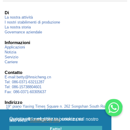
Di
La nostra attività
I nostri stabilimenti di produzione
La nostra storia
Governance aziendale
Informazioni
Applicazioni
Notizia
Servizio
Carriere
Contatto
E-mail:
betty@hnsicheng.cn
Tel: 086-0371-63211287
Tel: 086-15738804601
Fax: 086-0371-60305637
Indirizzo
19° piano Yaxing Times Square n. 262 Songshan South Road, città di
Zhengzhou, provincia di Henan
Questo sito web utilizza i cookie per assicurarti la migliore esperienza sul nostro
sito web.
Saperne di più
Fatto!