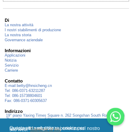
Di
La nostra attività
I nostri stabilimenti di produzione
La nostra storia
Governance aziendale
Informazioni
Applicazioni
Notizia
Servizio
Carriere
Contatto
E-mail:
betty@hnsicheng.cn
Tel: 086-0371-63211287
Tel: 086-15738804601
Fax: 086-0371-60305637
Indirizzo
19° piano Yaxing Times Square n. 262 Songshan South Road, città di
Zhengzhou, provincia di Henan
Questo sito web utilizza i cookie per assicurarti la migliore esperienza sul nostro
sito web.
Saperne di più